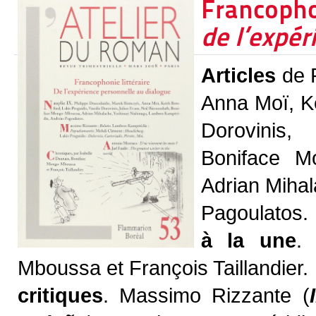
Francophon
de l’expér
Articles
de P
Anna Moï, Ke
Dorovinis,
Boniface Mo
Adrian Miha
Pagoulatos.
à la une
.
Mboussa et François Taillandier.
critiques
. Massimo Rizzante (