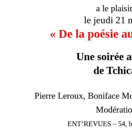
a le plaisi
le jeudi 21 
«
« De la poésie
Une soirée 
de Tchic
Pierre Leroux, Boniface M
Modérati
ENT’REVUES – 54, bou