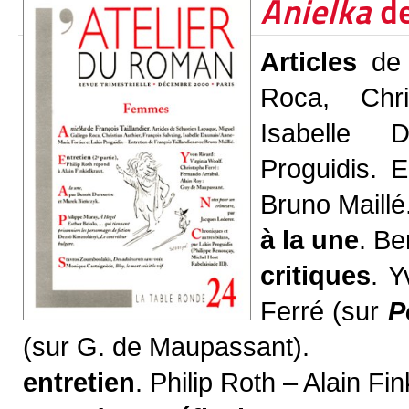
Anielka
de
Articles
de 
Roca, Chri
Isabelle D
Proguidis. E
Bruno Maillé
à la une
. Be
critiques
. Y
Ferré (sur
P
(sur G. de Maupassant).
entretien
. Philip Roth – Alain Fi